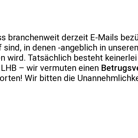
ss branchenweit derzeit E-Mails bezü
f sind, in denen -angeblich in uns
n wird. Tatsächlich besteht keinerle
ERATURHAUS
LITERATURBÜRO
ÜB
 LHB – wir vermuten einen
Betrugsv
orten! Wir bitten die Unannehmlichk