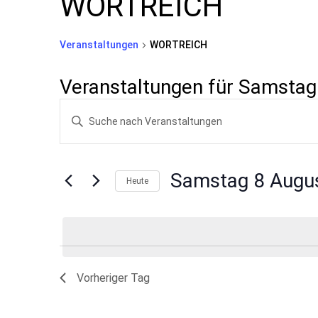
WORTREICH
Veranstaltungen
WORTREICH
Veranstaltungen für Samstag
Veranstaltungen
Bitte
Suche
Schlüsselwort
und
eingeben.
Suche
Ansichten,
Samstag 8 Augu
Heute
nach
Navigation
Datum
Veranstaltungen
wählen.
Schlüsselwort.
Vorheriger Tag