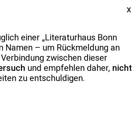
SERVICE
glich einer „Literaturhaus Bonn
erem Namen – um Rückmeldung an
i Verbindung zwischen dieser
ER UNS
ersuch
und empfehlen daher,
nicht
eiten zu entschuldigen.