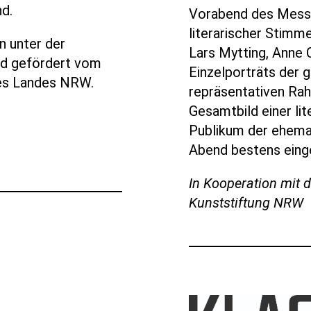
nd.
Vorabend des Messe
literarischer Stimme
n unter der
Lars Mytting, Anne 
nd gefördert vom
Einzelporträts der 
des Landes NRW.
repräsentativen Ra
Gesamtbild einer l
Publikum der ehema
Abend bestens einge
In Kooperation mit d
Kunststiftung NRW