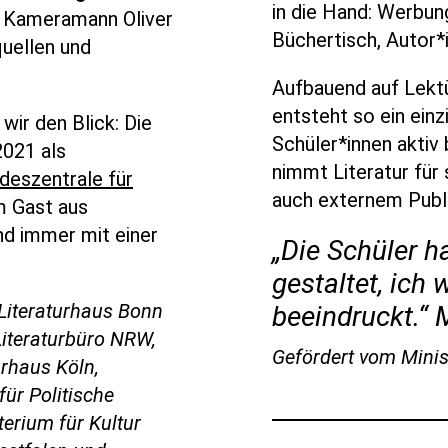
in die Hand: Werbun
 Kameramann Oliver
Büchertisch, Autor
quellen und
Aufbauend auf Lektü
entsteht so ein einz
ir den Blick: Die
Schüler*innen aktiv 
2021 als
nimmt Literatur für 
deszentrale für
auch externem Publ
m Gast aus
nd immer mit einer
„Die Schüler h
gestaltet, ich 
 Literaturhaus Bonn
beeindruckt.“
iteraturbüro NRW,
Gefördert
vom Minis
urhaus Köln,
für Politische
terium für Kultur