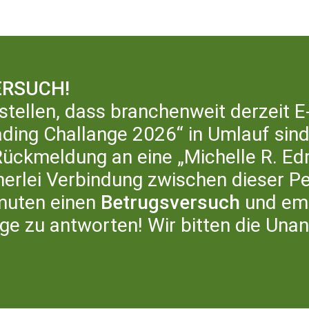
RSUCH!
stellen, dass branchenweit derzeit E
ding Challange 2026“ in Umlauf sind,
ERATURHAUS
LITERATURBÜRO
ÜB
ckmeldung an eine „Michelle R. Ed
inerlei Verbindung zwischen dieser P
muten einen
Betrugsversuch
und emp
age zu antworten! Wir bitten die Una
E