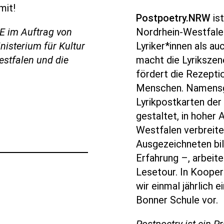
mit!
Postpoetry.NRW
ist
TE im Auftrag von
Nordrhein-Westfale
nisterium für Kultur
Lyriker*innen als a
stfalen und die
macht die Lyrikszen
fördert die Rezepti
Menschen. Namensge
Lyrikpostkarten der 
gestaltet, in hoher 
Westfalen verbreite
Ausgezeichneten bi
Erfahrung –, arbei
Lesetour. In Kooper
wir einmal jährlich 
Bonner Schule vor.