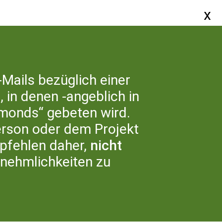
SERVICE
-Mails bezüglich einer
 in denen -angeblich in
ER UNS
monds“ gebeten wird.
erson oder dem Projekt
fehlen daher,
nicht
nnehmlichkeiten zu