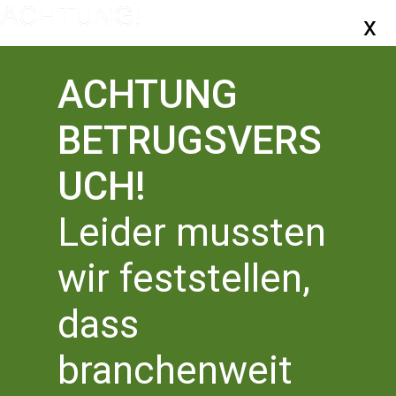
ACHTUNG
BETRUGSVERS
UCH!
Leider mussten
wir feststellen,
THOMAS KLING-
dass
POETIKDOZENTUR
Veranstaltungen
THOMAS KLING-POETIKDOZENTUR
branchenweit