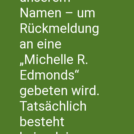
Namen – um
Kalender abonnieren
Rückmeldung
an eine
„Michelle R.
Literaturhaus Bonn
Literaturbüro NRW Süd
Edmonds“
Bottlerplatz 1
53111 Bonn
gebeten wird.
T 0228 – 555 2 777 0
info@literaturhaus-bonn.de
Tatsächlich
besteht