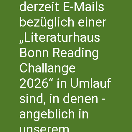
derzeit E-Mails
N
und
bezüglich einer
Ansi
„Literaturhaus
Navi
Bonn Reading
Challange
2026“ in Umlauf
Samstag 14 Juni 2025 | 11.00 Uhr
-
12.15 Uhr
sind, in denen -
LIT.SPAZIERGANG
Bonner Altstadt
angeblich in
unserem
Vorheriger Tag
Nächster Tag