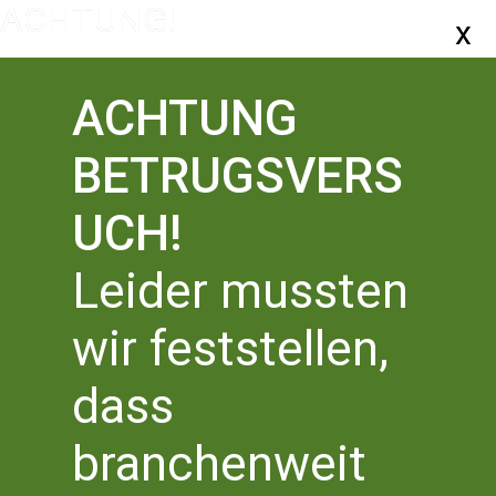
ACHTUNG
BETRUGSVERS
UCH!
Leider mussten
wir feststellen,
Veranstaltungen für Samstag
14 Juni 2025
dass
Vera
V
6/14/2025
Suche
Tag
branchenweit
Datum
A
11.00 Uhr
Suc
wählen.