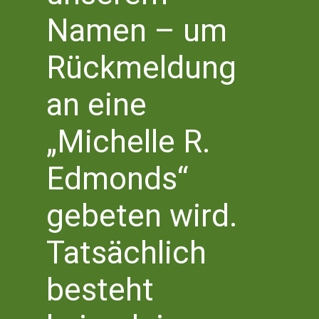
Namen – um
Kalender abonnieren
Rückmeldung
an eine
„Michelle R.
Literaturhaus Bonn
Literaturbüro NRW Süd
Edmonds“
Bottlerplatz 1
53111 Bonn
gebeten wird.
T 0228 – 555 2 777 0
info@literaturhaus-bonn.de
Tatsächlich
besteht