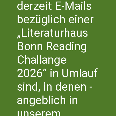
derzeit E-Mails
Vera
V
11/1/2024
Suche
Tag
Datum
bezüglich einer
A
Suc
wählen.
Vorheriger Tag
Nächster Tag
N
„Literaturhaus
und
Kalender abonnieren
Bonn Reading
Ansi
Challange
Navi
2026“ in Umlauf
sind, in denen -
angeblich in
Literaturhaus Bonn
unserem
Literaturbüro NRW Süd