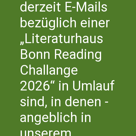
derzeit E-Mails
bezüglich einer
„Literaturhaus
Bonn Reading
Challange
WORTREICH
2026“ in Umlauf
DOROTHEE ELMIGER
sind, in denen -
»AUS DER
ZUCKERFABRIK«
angeblich in
Montag, 6. Juli 2026,
19.30 Uhr
unserem
buchladen 46