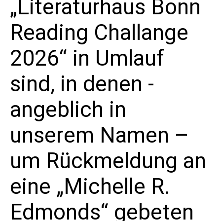
„Literaturhaus Bonn
Reading Challange
2026“ in Umlauf
SAMUEL MEFFIRE
sind, in denen -
»ICH, EIN SACHSE«
angeblich in
Freitag, 16. Juni 2023,
19.30 Uhr
unserem Namen –
Collegium Leoninum, Alte Kirche
um Rückmeldung an
MIT LOTHAR
eine „Michelle R.
KITTSTEIN
Edmonds“ gebeten