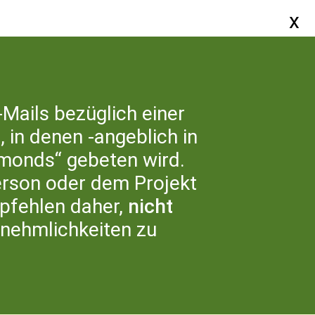
SERVICE
ER UNS
-Mails bezüglich einer
 in denen -angeblich in
monds“ gebeten wird.
erson oder dem Projekt
fehlen daher,
nicht
nnehmlichkeiten zu