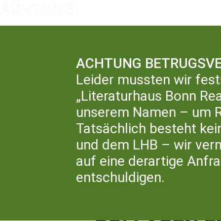
ACHTUNG BETRUGSVE
LIT
Leider mussten wir fest
„Literaturhaus Bonn Rea
unserem Namen – um Rü
ZURÜCK ZUR ÜBERSICHT
Tatsächlich besteht ke
und dem LHB – wir ver
KULTURRUCKSACK N
auf eine derartige Anfr
entschuldigen.
OSTERFERIEN
»SCHREIBEN, 