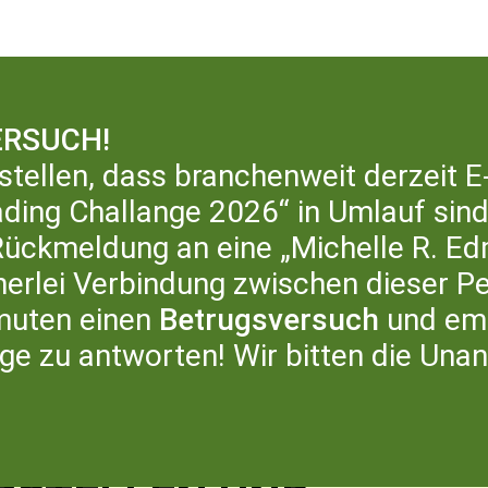
RSUCH!
ERATURHAUS
LITERATURBÜRO
ÜB
stellen, dass branchenweit derzeit E
ding Challange 2026“ in Umlauf sind,
ckmeldung an eine „Michelle R. Ed
inerlei Verbindung zwischen dieser P
muten einen
Betrugsversuch
und emp
RW
age zu antworten! Wir bitten die Una
-WORKSHOP
SCHNEIDEN, KLEBEN