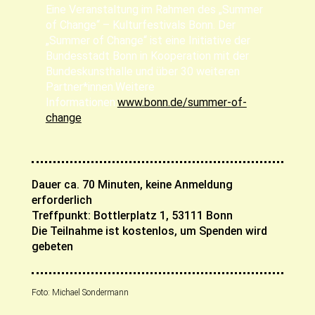
Eine Veranstaltung im Rahmen des „Summer
of Change“ – Kulturfestivals Bonn. Der
„Summer of Change“ ist eine Initiative der
Bundesstadt Bonn in Kooperation mit der
Bundeskunsthalle und über 30 weiteren
Partner*innen.Weitere
Informationen:
www.bonn.de/summer-of-
change
Dauer ca. 70 Minuten, keine Anmeldung
erforderlich
Treffpunkt: Bottlerplatz 1, 53111 Bonn
Die Teilnahme ist kostenlos, um Spenden wird
gebeten
Foto: Michael Sondermann