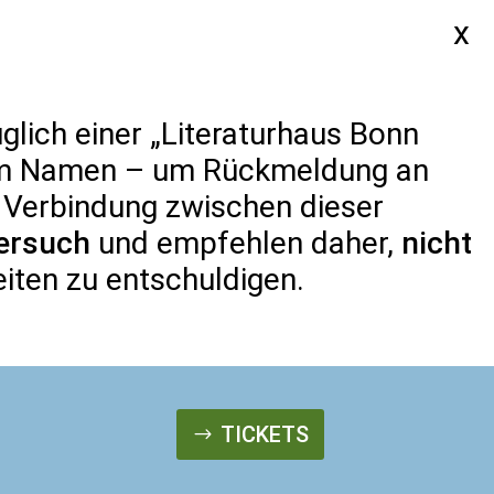
SERVICE
glich einer „Literaturhaus Bonn
erem Namen – um Rückmeldung an
i Verbindung zwischen dieser
ER UNS
ersuch
und empfehlen daher,
nicht
eiten zu entschuldigen.
TICKETS