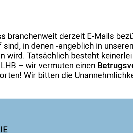
ss branchenweit derzeit E-Mails bezü
f sind, in denen -angeblich in uns
n wird. Tatsächlich besteht keinerle
ERATURHAUS
LITERATURBÜRO
ÜB
 LHB – wir vermuten einen
Betrugsv
orten! Wir bitten die Unannehmlichk
IE