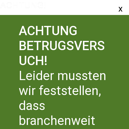
ACHTUNG
BETRUGSVERS
ZURÜCK ZUR ÜBERSICHT
UCH!
75 JAHRE GRUNDGESETZ
Leider mussten
wir feststellen,
GEORG M. OSWALD
dass
»DAS GRUNDGESETZ.
branchenweit
EIN LITERARISCHER