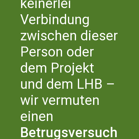
keinerlei
Literaturhaus Bonn
Verbindung
Literaturbüro NRW Süd
Bottlerplatz 1
53111 Bonn
zwischen dieser
T 0228 – 555 2 777 0
info@literaturhaus-bonn.de
Person oder
dem Projekt
und dem LHB –
wir vermuten
2023 © Literaturhaus Bonn e.V.
einen
Betrugsversuch