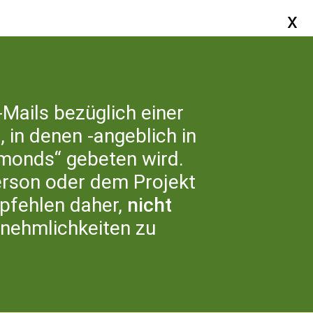
SERVICE
-Mails bezüglich einer
 in denen -angeblich in
ER UNS
monds“ gebeten wird.
erson oder dem Projekt
fehlen daher,
nicht
nnehmlichkeiten zu