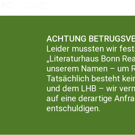
ACHTUNG BETRUGSVE
Leider mussten wir fest
„Literaturhaus Bonn Rea
LIT
unserem Namen – um Rü
Tatsächlich besteht ke
und dem LHB – wir ver
auf eine derartige Anfr
entschuldigen.
ZURÜCK ZUR ÜBERSICHT
DIE FRANKFURTER BU