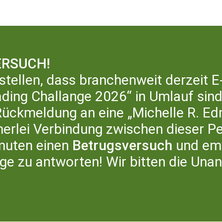
RSUCH!
stellen, dass branchenweit derzeit E
ding Challange 2026“ in Umlauf sind,
ERATURHAUS
LITERATURBÜRO
ÜB
ckmeldung an eine „Michelle R. Ed
inerlei Verbindung zwischen dieser P
muten einen
Betrugsversuch
und emp
age zu antworten! Wir bitten die Una
CHMESSE IN BONN