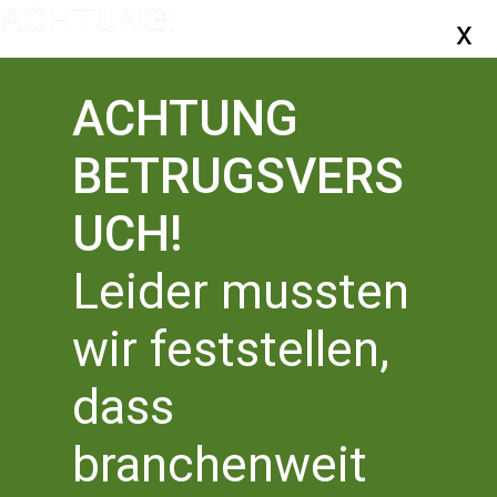
ACHTUNG
BETRUGSVERS
UCH!
Leider mussten
ZURÜCK ZUR ÜBERSICHT
wir feststellen,
BONN LIEST EIN BUCH
dass
branchenweit