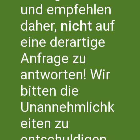
Eintritt frei
und empfehlen
daher,
nicht
auf
Mehr Infos zu BLEB
eine derartige
Anfrage zu
antworten! Wir
Literaturhaus Bonn
Literaturbüro NRW Süd
bitten die
Bottlerplatz 1
53111 Bonn
Unannehmlichk
T 0228 – 555 2 777 0
info@literaturhaus-bonn.de
eiten zu
entschuldigen.