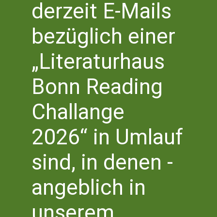
derzeit E-Mails
bezüglich einer
„Literaturhaus
Bonn Reading
Challange
INFOTREFFEN FÜR
2026“ in Umlauf
MITMACH-
sind, in denen -
INTERESSIERTE
Dienstag, 26. August 2025,
18.00 Uhr
angeblich in
Lesegarten der Zentralbibliothek
unserem