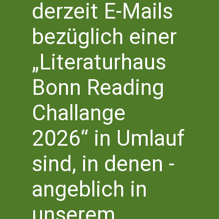
Veranstaltungen
derzeit E-Mails
Vera
V
6/19/2023
 - 
8/6/2026
Suche
Liste
bezüglich einer
Datum
A
Suc
wählen.
„Literaturhaus
Juni 2023
N
und
MO.
Bonn Reading
19
Ansi
Challange
Navi
2026“ in Umlauf
sind, in denen -
angeblich in
Montag 19 Juni 2023 | 19.30 Uhr
unserem
ULRIKE DRAESNER
»DIE VERWANDELTEN«