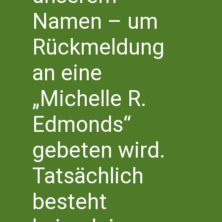
Saal im Haus der Bildung
Bottlerplatz 1, 53111 Bonn,
Namen – um
Deutschland
Rückmeldung
Juni 2024
an eine
FR.
Freitag 28 Juni 2024 | 19.00 Uhr
-
21.00 Uhr
28
„Michelle R.
ULJANA WOLF »MUTTERTASK«
Saal im Haus der Bildung
Bottlerplatz 1, 53111 Bonn,
Deutschland
Edmonds“
gebeten wird.
Juni 2026
FR.
Tatsächlich
19 Juni | 19.00 Uhr
-
21.00 Uhr
19
buchpreisträgerin 2025
besteht
dorothee elmiger
»die holländerinnen«
RESTKARTEN AN DER ABENDKASSE