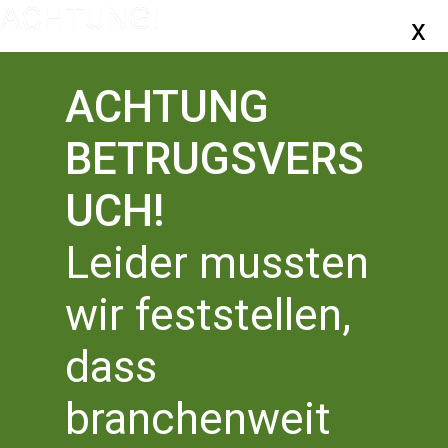
ACHTUNG
BETRUGSVERS
UCH!
Leider mussten
wir feststellen,
THOMAS KLING-
dass
POETIKDOZENTUR
Veranstaltungen
THOMAS KLING-POETIKDOZENTUR
branchenweit