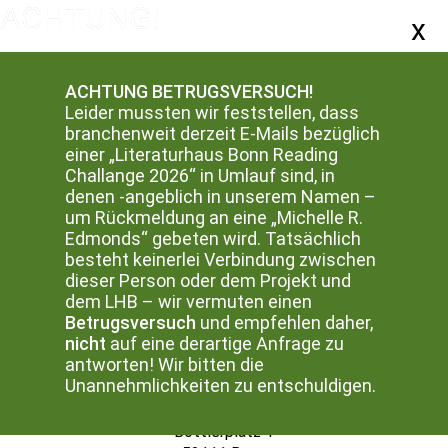
ACHTUNG BETRUGSVERSUCH!
Leider mussten wir feststellen, dass
branchenweit derzeit E-Mails bezüglich
einer „Literaturhaus Bonn Reading
Challange 2026“ in Umlauf sind, in
denen -angeblich in unserem Namen –
um Rückmeldung an eine „Michelle R.
Edmonds“ gebeten wird. Tatsächlich
besteht keinerlei Verbindung zwischen
2024
dieser Person oder dem Projekt und
dem LHB – wir vermuten einen
2023
Betrugsversuch
und empfehlen daher,
nicht
auf eine derartige Anfrage zu
antworten! Wir bitten die
Unannehmlichkeiten zu entschuldigen.
Literaturhaus Bonn
Literaturbüro NRW Süd
Bottlerplatz 1