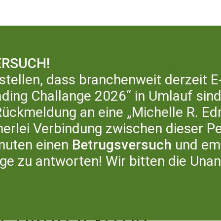
RSUCH!
stellen, dass branchenweit derzeit E
ding Challange 2026“ in Umlauf sind,
ERATURHAUS
LITERATURBÜRO
ÜB
ckmeldung an eine „Michelle R. Ed
inerlei Verbindung zwischen dieser P
muten einen
Betrugsversuch
und emp
age zu antworten! Wir bitten die Una