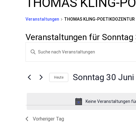
THOMAS KLING-P
Veranstaltungen
THOMAS KLING-POETIKDOZENTUR
Veranstaltungen für Sonntag
Veranstaltungen
Bitte
Suche
Schlüsselwort
und
eingeben.
Suche
Ansichten,
Sonntag 30 Juni
Heute
nach
Navigation
Datum
Veranstaltungen
wählen.
Schlüsselwort.
Keine Veranstaltungen fü
Vorheriger Tag