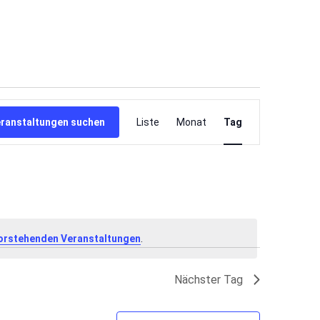
Veranstaltung
Ansichten-
ranstaltungen suchen
Liste
Monat
Tag
Navigation
orstehenden Veranstaltungen
.
Nächster Tag