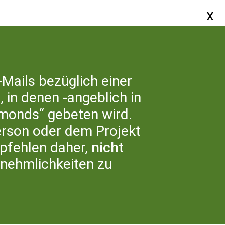
SERVICE
-Mails bezüglich einer
 in denen -angeblich in
ER UNS
monds“ gebeten wird.
erson oder dem Projekt
fehlen daher,
nicht
nnehmlichkeiten zu