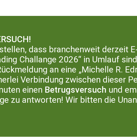
RSUCH!
stellen, dass branchenweit derzeit E
ding Challange 2026“ in Umlauf sind,
ERATURHAUS
LITERATURBÜRO
ÜB
ckmeldung an eine „Michelle R. Ed
inerlei Verbindung zwischen dieser P
muten einen
Betrugsversuch
und emp
age zu antworten! Wir bitten die Una