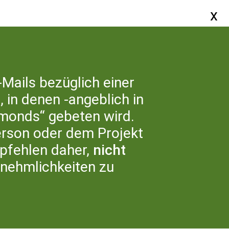
SERVICE
-Mails bezüglich einer
 in denen -angeblich in
ER UNS
monds“ gebeten wird.
erson oder dem Projekt
fehlen daher,
nicht
nnehmlichkeiten zu