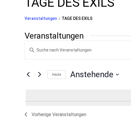
TAGE DES EXILS
Veranstaltungen
TAGE DES EXILS
Veranstaltungen
Veranstaltungen
Bitte
Suche
Schlüsselwort
und
eingeben.
Suche
Ansichten,
Anstehende
Heute
nach
Navigation
Datum
Veranstaltungen
wählen.
Schlüsselwort.
Vorherige
Veranstaltungen