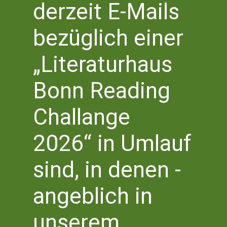
Vera
V
derzeit E-Mails
4/26/2023
 - 
2/1/2025
Suche
Liste
Datum
A
Suc
bezüglich einer
wählen.
April 2023
N
und
„Literaturhaus
MI.
26
Ansi
Bonn Reading
Navi
Challange
2026“ in Umlauf
sind, in denen -
angeblich in
Mittwoch 26 April 2023 | 19.30 Uhr
unserem
KOLLEG DES SCHREIBENS NRW
ABSCHLUSSVERANSTALTUNG