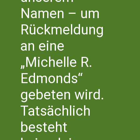
Das Nyx
Namen – um
Rückmeldung
Juni 2023
an eine
FR.
2
„Michelle R.
Edmonds“
gebeten wird.
Tatsächlich
besteht
Freitag 2 Juni 2023 | 19.30 Uhr
KOELNER SCHMIEDE