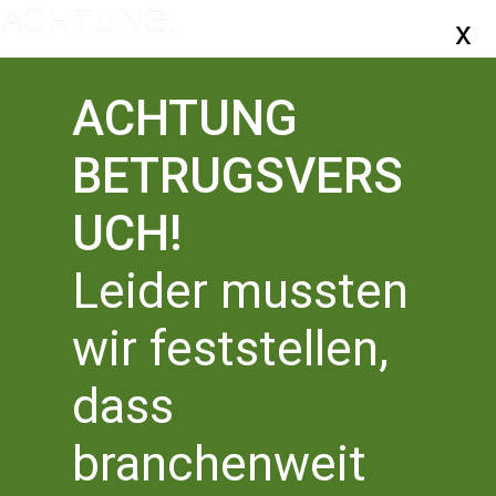
ACHTUNG
BETRUGSVERS
UCH!
Leider mussten
wir feststellen,
NRW-SCHREIBAKADEMIE
dass
Veranstaltungen
NRW-SCHREIBAKADEMIE
Veranstaltungen
branchenweit