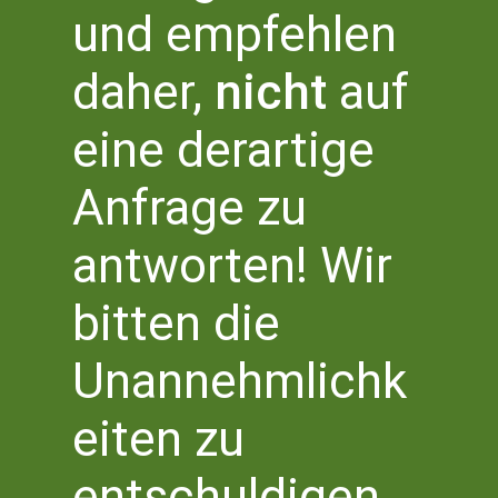
Workshop »Ideen von den Bäumen pflücken«
und empfehlen
Kinderbuch schreiben mit Britta Sabbag
Literaturbüro NRW Süd im Literaturhaus Bonn
Bottlerplatz 1,
daher,
nicht
auf
Bonn
eine derartige
November 2023
Anfrage zu
FR.
24
antworten! Wir
bitten die
Unannehmlichk
eiten zu
entschuldigen.