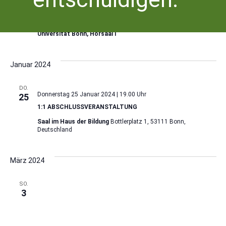
Freitag 24 November 2023 | 16.00 Uhr
-
18.00 Uhr
SCHREIBEN LERNEN!?
Universität Bonn, Hörsaal I
Januar 2024
DO.
Donnerstag 25 Januar 2024 | 19.00 Uhr
25
1:1 ABSCHLUSSVERANSTALTUNG
Saal im Haus der Bildung
Bottlerplatz 1, 53111 Bonn,
Deutschland
März 2024
SO.
3