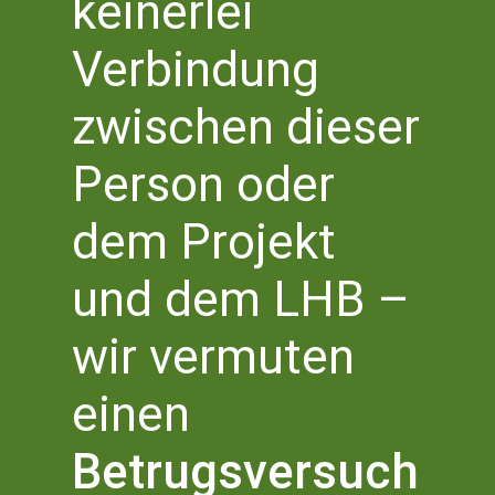
keinerlei
ABSCHLUSSVERANSTALTUNG
Saal im Haus der Bildung
Bottlerplatz 1, 53111 Bonn,
Verbindung
Deutschland
zwischen dieser
September 2023
Person oder
SA.
23
dem Projekt
und dem LHB –
wir vermuten
einen
Betrugsversuch
Samstag 23 September 2023 | 14.00 Uhr
-
17.00 Uhr