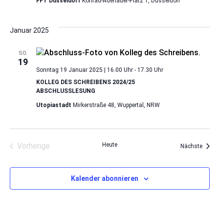
FFT Düsseldorf
Konrad-Adenauer-Platz 1, Düsseldorf
Januar 2025
SO.
19
Sonntag 19 Januar 2025 | 16.00 Uhr
-
17.30 Uhr
KOLLEG DES SCHREIBENS 2024/25
ABSCHLUSSLESUNG
Utopiastadt
Mirkerstraße 48, Wuppertal, NRW
Vorherige
Heute
Veran
Nächste
Veranstaltungen
Kalender abonnieren