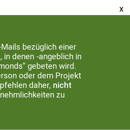
SERVICE
-Mails bezüglich einer
 in denen -angeblich in
ER UNS
monds“ gebeten wird.
erson oder dem Projekt
fehlen daher,
nicht
nnehmlichkeiten zu