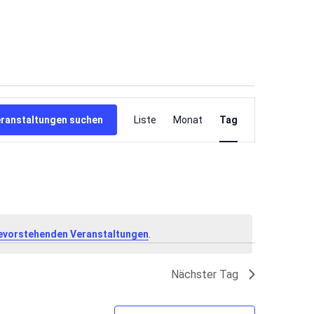
Veranstaltung
Ansichten-
ranstaltungen suchen
Liste
Monat
Tag
Navigation
evorstehenden Veranstaltungen
.
Nächster Tag