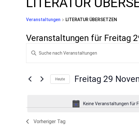
LITERATUR ÜBERS
Veranstaltungen
LITERATUR ÜBERSETZEN
Veranstaltungen für Freitag
Veranstaltungen
Bitte
Suche
Schlüsselwort
und
eingeben.
Suche
Ansichten,
Freitag 29 Nove
Heute
nach
Navigation
Datum
Veranstaltungen
wählen.
Schlüsselwort.
Keine Veranstaltungen für 
Vorheriger Tag