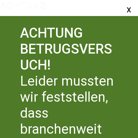
ACHTUNG
BETRUGSVERS
UCH!
Leider mussten
wir feststellen,
CLIMAX – LITERATOUREN
dass
Veranstaltungen
CLIMAX – LITERATOUREN
Veranstaltungen für
branchenweit