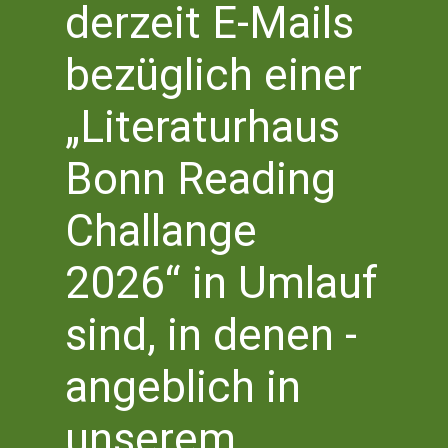
Samstag 2 März
derzeit E-Mails
2024
bezüglich einer
„Literaturhaus
Keine Veranstaltungen für Samstag 2 März 2024 vorgesehen.
Hinweis
Bonn Reading
Vera
V
3/2/2024
Suche
Tag
Challange
Datum
A
Suc
wählen.
Vorheriger Tag
Nächster Tag
2026“ in Umlauf
N
und
sind, in denen -
Kalender abonnieren
Ansi
angeblich in
Navi
unserem