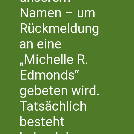
Literaturhaus Bonn
Namen – um
Literaturbüro NRW Süd
Bottlerplatz 1
Rückmeldung
53111 Bonn
T 0228 – 555 2 777 0
an eine
info@literaturhaus-bonn.de
„Michelle R.
Edmonds“
gebeten wird.
Tatsächlich
2023 © Literaturhaus Bonn e.V.
besteht