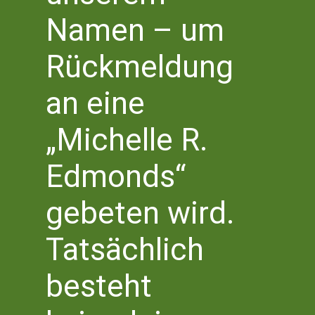
Namen – um
Literaturhaus Bonn
Literaturbüro NRW Süd
Rückmeldung
Bottlerplatz 1
53111 Bonn
an eine
T 0228 – 555 2 777 0
info@literaturhaus-bonn.de
„Michelle R.
Edmonds“
gebeten wird.
Tatsächlich
besteht
2023 © Literaturhaus Bonn e.V.