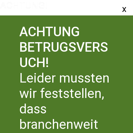
ACHTUNG
BETRUGSVERS
UCH!
Leider mussten
wir feststellen,
BONN LIEST EIN BUCH
dass
Veranstaltungen
BONN LIEST EIN BUCH
Veranstaltungen für
branchenweit