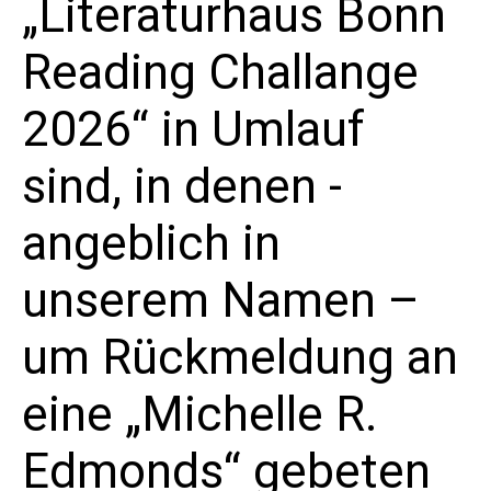
„Literaturhaus Bonn
Vera
V
7/29/2025
Suche
Tag
Datum
Reading Challange
A
Suc
wählen.
Vorheriger Tag
Nächster Tag
N
2026“ in Umlauf
und
Kalender abonnieren
sind, in denen -
Ansi
angeblich in
Navi
unserem Namen –
um Rückmeldung an
eine „Michelle R.
Edmonds“ gebeten
Literaturhaus Bonn
Literaturbüro NRW Süd