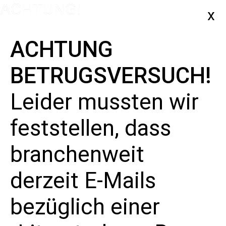
ACHTUNG
BETRUGSVERSUCH!
Leider mussten wir
feststellen, dass
branchenweit
Veranstaltungen für Dienstag 29
Juli 2025
derzeit E-Mails
bezüglich einer
Keine Veranstaltungen für Dienstag 29 Juli 2025 vorgesehen. Hier
Hinweis
geht es zu den
nächsten bevorstehenden Veranstaltungen
.